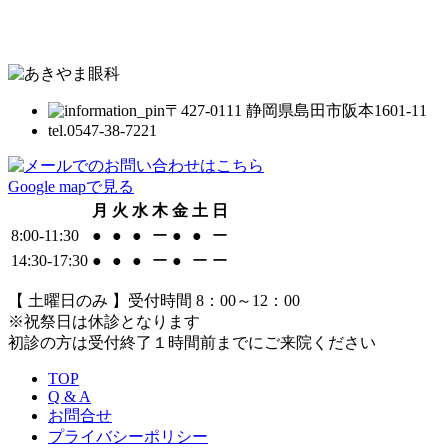
〒427-0111 静岡県島田市阪本1601-11
tel.
0547-38-7221
Google mapで見る
月
火
水
木
金
土
日
8:00-11:30
●
●
●
ー
●
●
ー
14:30-17:30
●
●
●
ー
●
ー
ー
【 土曜日のみ 】受付時間 8：00～12：00
※祝祭日は休診となります
初診の方は受付終了１時間前までにご来院ください
TOP
Q & A
お問合せ
プライバシーポリシー